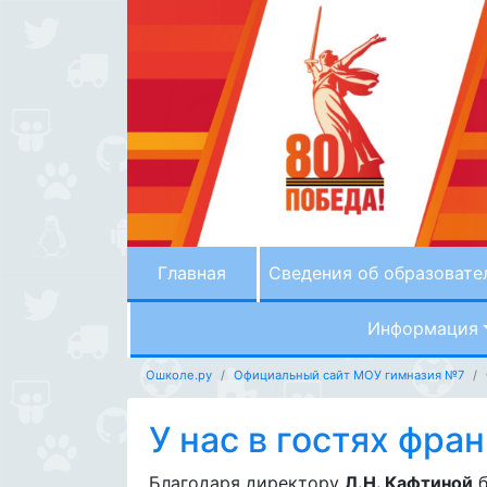
Главная
Сведения об образовате
Информация
Ошколе.ру
Официальный сайт МОУ гимназия №7
У нас в гостях фра
Благодаря директору
Л.Н. Кафтиной
б