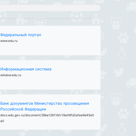
Федеральный портал
www.edu.ru
Информационная система
window.edu.ru
Банк документов Министерство просвещения
Российской Федерации
docs.edu.gov.ru/document/26ba12611bfc19a49fd3afee9d45e0
a0