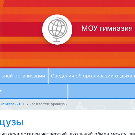
МОУ гимназия
льной организации
Сведения об организации отдыха 
Объявления
У нас в гостях французы
нцузы
ыл осуществлен четвертый школьный обмен между дв